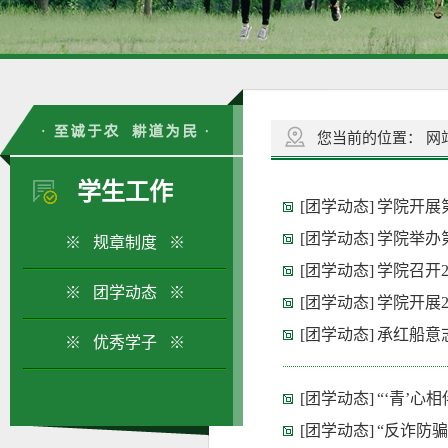
您当前的位置：
网
学生工作
[团学动态]
学院开展
[团学动态]
学院举办
※ 规章制度 ※
[团学动态]
学院召开2
※ 团学动态 ※
[团学动态]
学院开展2
[团学动态]
承红船意
※ 优秀学子 ※
[团学动态]
“‘青’心
[团学动态]
“反诈防