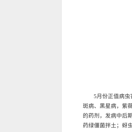
5月份正值病
斑病、黑星病，紫
的药剂，发病中后
药绿僵菌拌土；蚜